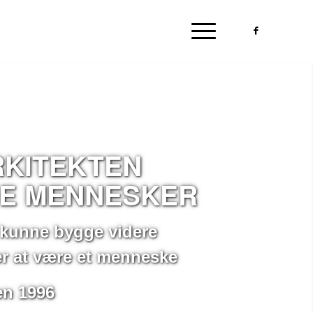
RKITEKTEN
DE MENNESKER
at kunne bygge videre
er at være et menneske
en 1996