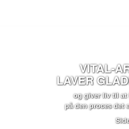
VITAL-A
LAVER GLA
og giver liv til 
på den proces det 
Sid