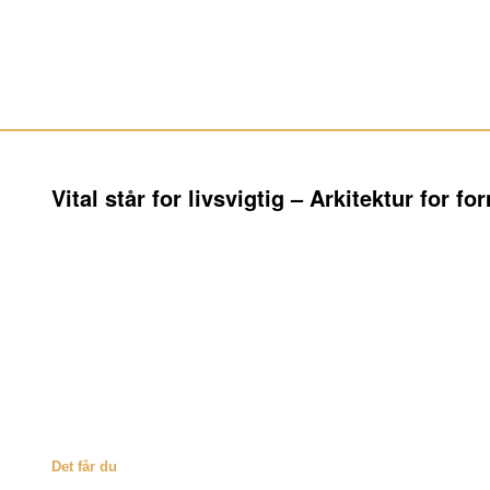
Vital står for livsvigtig – Arkitektur for for
”Tak for din meget venlige imødekommenhed. Dine lokaler er ganske f
energi. Det er virkelig et privilegium at være her. Din hjælp har væ
og måden at sige tingene på som har ført til glædelige samvær, min
helbred. Hvis du kommer til Jylland, så giver jeg med stor glæde ko
Kvinde 45 år
Selvstændig i Silkeborg
Det får du