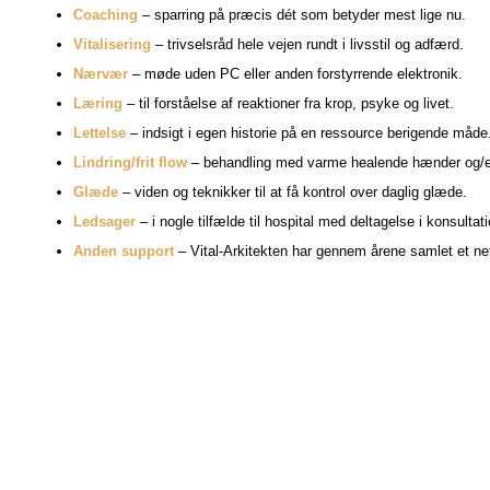
Coaching
– sparring på præcis dét som betyder mest lige nu.
Vitalisering
– trivselsråd hele vejen rundt i livsstil og adfærd.
Nærvær
– møde uden PC eller anden forstyrrende elektronik.
Læring
– til forståelse af reaktioner fra krop, psyke og livet.
Lettelse
– indsigt i egen historie på en ressource berigende måde
Lindring/frit flow
– behandling med varme healende hænder og/el
Glæde
– viden og teknikker til at få kontrol over daglig glæde.
Ledsager
– i nogle tilfælde til hospital med deltagelse i konsult
Anden support
– Vital-Arkitekten har gennem årene samlet et ne
”Jeg vil endnu engang takke dig for din hjælp, til at få mig til at
som jeg havde er helt væk. Jeg kan nu snakke med kollegerne, men
dejligt!”
Mand 47 år
Projektleder i ny stilling