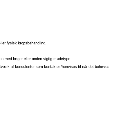
.
ler fysisk kropsbehandling.
ation med læger eller anden vigtig mødetype.
tværk af konsulenter som kontaktes/henvises til når det behøves.
 stå med fødderne godt plantet i den danske muld. Min træthed
 tager ikke deres problemer ”ind under huden”. Det er bare