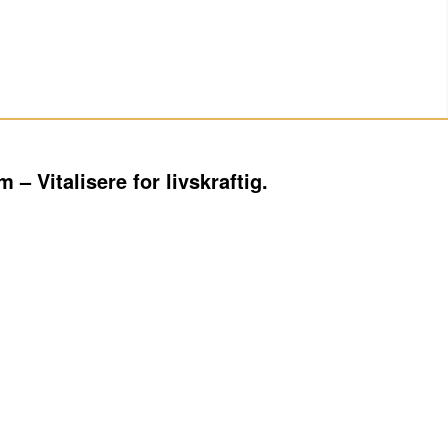
m – Vitalisere for livskraftig.
antastiske at opholde sig i, og de udstråler en rigtig dejlig
ret et markant vendepunkt i mit liv – med hjælp til mine tanker
e daglige vaner, min sårbarhed, virkelige styrke og så mit
st & logi”.