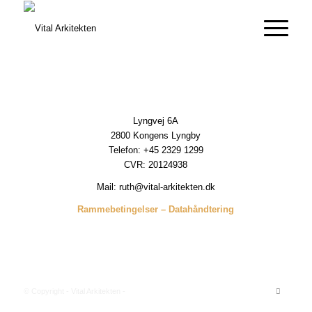
Lyngvej 6A
2800 Kongens Lyngby
Telefon: +45 2329 1299
CVR: 20124938
Mail:
ruth@vital-arkitekten.dk
Rammebetingelser
–
Datahåndtering
© Copyright - Vital Arkitekten -
Enfold WordPress Theme by Kriesi